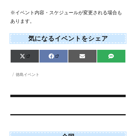
※イベント内容・スケジュールが変更される場合も
あります。
気になるイベントをシェア
Share
Share
Share
Share
X
F
E
S
on
on
on
on
(
a
m
M
T
c
a
S
w
e
i
投
カ
徳島イベント
i
b
l
稿
テ
t
o
日:
ゴ
t
o
e
k
リ
r
ー
)
投
稿
ナ
ビ