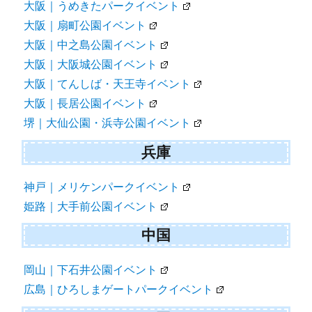
大阪｜うめきたパークイベント
大阪｜扇町公園イベント
大阪｜中之島公園イベント
大阪｜大阪城公園イベント
大阪｜てんしば・天王寺イベント
大阪｜長居公園イベント
堺｜大仙公園・浜寺公園イベント
兵庫
神戸｜メリケンパークイベント
姫路｜大手前公園イベント
中国
岡山｜下石井公園イベント
広島｜ひろしまゲートパークイベント