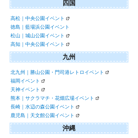
四国
高松｜中央公園イベント
徳島｜藍場浜公園イベント
松山｜城山公園イベント
高知｜中央公園イベント
九州
北九州｜勝山公園・門司港レトロイベント
福岡イベント
天神イベント
熊本｜サクラマチ・花畑広場イベント
長崎｜水辺の森公園イベント
鹿児島｜天文館公園イベント
沖縄