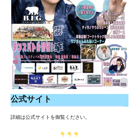
公式サイト
詳細は公式サイトを御覧ください。