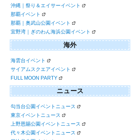
沖縄｜祭り＆エイサーイベント
那覇イベント
那覇｜奥武山公園イベント
宜野湾｜ぎのわん海浜公園イベント
海外
海雲台イベント
サイアムスクエアイベント
FULL MOON PARTY
ニュース
勾当台公園イベントニュース
東京イベントニュース
上野恩賜公園イベントニュース
代々木公園イベントニュース