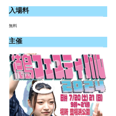
入場料
無料
主催