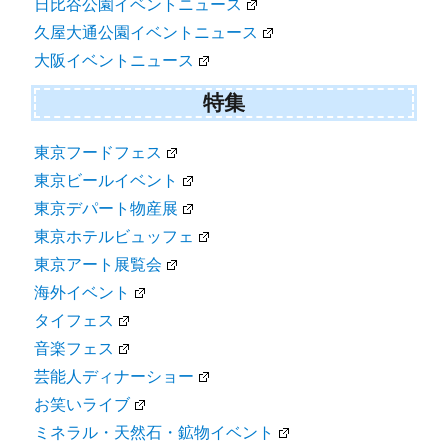
日比谷公園イベントニュース
久屋大通公園イベントニュース
大阪イベントニュース
特集
東京フードフェス
東京ビールイベント
東京デパート物産展
東京ホテルビュッフェ
東京アート展覧会
海外イベント
タイフェス
音楽フェス
芸能人ディナーショー
お笑いライブ
ミネラル・天然石・鉱物イベント